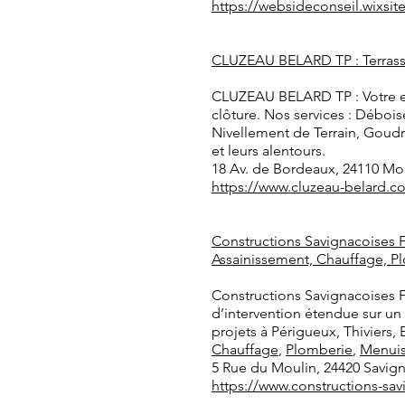
https://websideconseil.wixsit
CLUZEAU BELARD TP : Terrassem
CLUZEAU BELARD TP : Votre ex
clôture. Nos services : Déboi
Nivellement de Terrain, Goudro
et leurs alentours.
18 Av. de Bordeaux, 24110 M
https://www.cluzeau-belard.c
Constructions Savignacoises F
Assainissement, Chauffage, Plo
Constructions Savignacoises 
d’intervention étendue sur un
projets à Périgueux, Thiviers,
Chauffage
,
Plomberie
,
Menuis
5 Rue du Moulin, 24420 Savign
https://www.constructions-sa