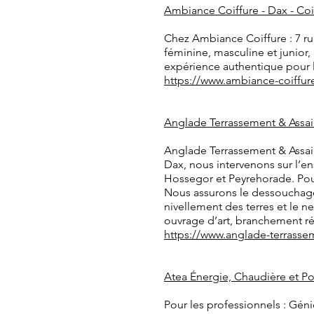
Ambiance Coiffure - Dax - C
Chez Ambiance Coiffure : 7 rue
féminine, masculine et junior
expérience authentique pour l
https://www.ambiance-coiffu
Anglade Terrassement & Assa
Anglade Terrassement & Assain
Dax, nous intervenons sur l’e
Hossegor et Peyrehorade. Pour
Nous assurons le dessouchage,
nivellement des terres et le ne
ouvrage d’art, branchement r
https://www.anglade-terrasse
Atea Énergie, Chaudière et P
Pour les professionnels : Géni