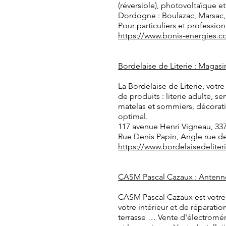
(réversible), photovoltaïque 
Dordogne : Boulazac, Marsac, T
Pour particuliers et profession
https://www.bonis-energies.
Bordelaise de Literie : Magasi
La Bordelaise de Literie, vot
de produits : literie adulte, s
matelas et sommiers, décorati
optimal.
117 avenue Henri Vigneau, 33
Rue Denis Papin, Angle rue de
https://www.bordelaisedeliter
CASM Pascal Cazaux : Antenne
CASM Pascal Cazaux est votre
votre intérieur et de réparati
terrasse … Vente d'électroména