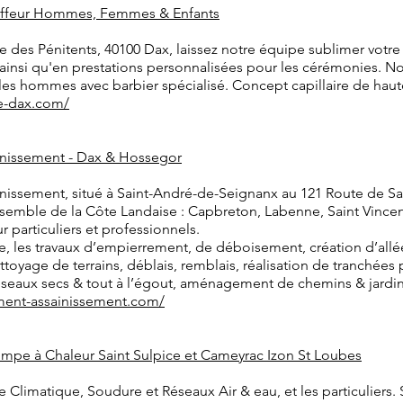
oiffeur Hommes, Femmes & Enfants
 des Pénitents, 40100 Dax, laissez notre équipe sublimer votre s
, ainsi qu'en prestations personnalisées pour les cérémonies. 
es hommes avec barbier spécialisé. Concept capillaire de haute
re-dax.com/
inissement - Dax & Hossegor
issement, situé à Saint-André-de-Seignanx au 121 Route de Sa
nsemble de la Côte Landaise : Capbreton, Labenne, Saint Vincen
 particuliers et professionnels.
 les travaux d’empierrement, de déboisement, création d’allée
ttoyage de terrains, déblais, remblais, réalisation de tranchées 
éseaux secs & tout à l’égout, aménagement de chemins & jardin
ment-assainissement.com/
ompe à Chaleur Saint Sulpice et Cameyrac Izon St Loubes
e Climatique, Soudure et Réseaux Air & eau, et les particuliers. 