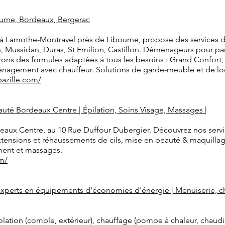
urne, Bordeaux, Bergerac
à Lamothe-Montravel près de Libourne, propose des services
Mussidan, Duras, St Emilion, Castillon. Déménageurs pour part
rons des formules adaptées à tous les besoins : Grand Confort
agement avec chauffeur. Solutions de garde-meuble et de lo
azille.com/
auté Bordeaux Centre | Épilation, Soins Visage, Massages |
rdeaux Centre, au 10 Rue Duffour Dubergier. Découvrez nos ser
tensions et réhaussements de cils, mise en beauté & maquillag
nent et massages.
m/
experts en équipements d'économies d'énergie | Menuiserie, ch
solation (comble, extérieur), chauffage (pompe à chaleur, chaudiè