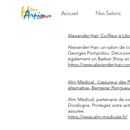
Accueil
Nos Salons
Alexander Hair, Coiffeur à Li
Alexander Hair, un salon de co
Georges Pompidou. Découvrez
également un Barber Shop et ba
https://www.alexander-hair.c
Alm Médical : L’assureur des 
alternative- Bergerac Perigueu
Alm Médical, partenaire de con
Dordogne. Protégez votre activ
assurée.
https://www.alm-medicale.fr/