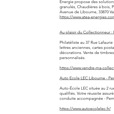
Energie propose des solutions
granulés, Chaudières à bois, 
Avenue de Libourne, 33870 Va
https://www.atea-energies.co
Au plaisir du Collectionneur :
Philatéliste au 37 Rue Lafaur
lettres anciennes, cartes pos
décorations. Vente de timbres
personnalisés.
https://www.vendre-ma-collec
Auto Ecole LEC Libourne - P
Auto-École LEC située au 2 ru
qualifiés. Votre réussite ass
conduite accompagnée - Permis 
https://www.autoecolelec.fr/