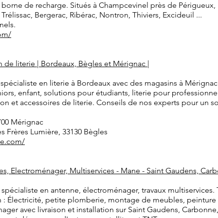
et borne de recharge. Situés à Champcevinel près de Périgueux, 
rélissac, Bergerac, Ribérac, Nontron, Thiviers, Excideuil ...
nels.
com/
n de literie | Bordeaux, Bègles et Mérignac |
re spécialiste en literie à Bordeaux avec des magasins à Mérign
eniors, enfant, solutions pour étudiants, literie pour profession
on et accessoires de literie. Conseils de nos experts pour un s
700 Mérignac
s Frères Lumière, 33130 Bègles
ie.com/
s, Electroménager, Multiservices - Mane - Saint Gaudens, Car
 spécialiste en antenne, électroménager, travaux multiservice
on : Électricité, petite plomberie, montage de meubles, peinture
ger avec livraison et installation sur Saint Gaudens, Carbonne,