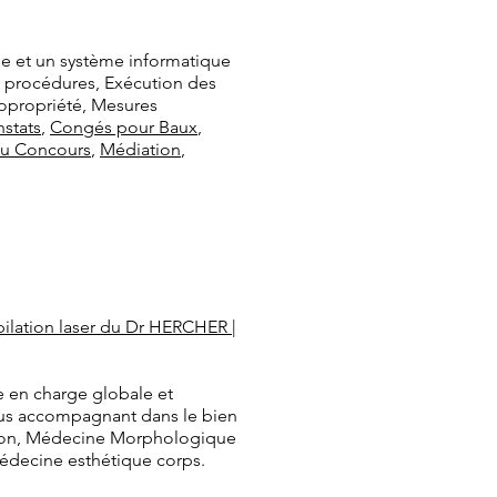
ue et un système informatique
de procédures, Exécution des
Copropriété, Mesures
stats
,
Congés pour Baux
,
u Concours
,
Médiation
,
ilation laser du Dr HERCHER |
 en charge globale et
ous accompagnant dans le bien
rition, Médecine Morphologique
Médecine esthétique corps.