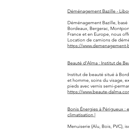
Déménagement Bazille - Libo
Déménagement Bazille, basé 
Bordeaux, Bergerac, Montpon, 
France et en Europe, nous off
Location de camions de démén
https://www.demenagement-b
Beauté d’Alma : Institut de Be
Institut de beauté situé à Bo
et homme, soins du visage, ex
pieds avec vernis semi-perma
https://www.beaute-dalma.co
Bonis Énergies à Périgueux : 
climatisation |
Menuiserie (Alu, Bois, PVC), i