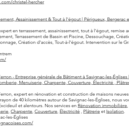
e.com/christel-hercher
ent, Assainissement & Tout à l'égout | Périgueux, Bergerac et 
pert en terrassement, assainissement, tout à l'égout, remise
sement, Terrassement de Bassin et Piscine, Dessouchage, Créati
nnage, Création d'accès, Tout-à-l'égout. Intervention sur le Gr
ontrem
om/
erron - Entreprise générale de Bâtiment à Savignac-les-Églises
mberie, Menuiserie, Charpente, Couverture, Électricité , Plâtreri
Ferron, expert en rénovation et construction de maisons neuv
 rayon de 40 kilomètres autour de Savignac-les-Églises, nous
 Excideuil et alentours. Nos services en
Rénovation immobilière
erie
,
Charpente
,
Couverture
,
Électricité
,
Plâtrerie
et
Isolation
.
ac-les-Églises
vignacoises.com/