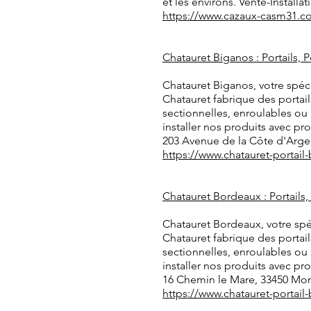
et les environs. Vente-Install
https://www.cazaux-casm31.c
Chatauret Biganos : Portails, 
Chatauret Biganos, votre spéci
Chatauret fabrique des portai
sectionnelles, enroulables ou
installer nos produits avec pr
203 Avenue de la Côte d'Arge
https://www.chatauret-portai
Chatauret Bordeaux : Portails
Chatauret Bordeaux, votre spé
Chatauret fabrique des portai
sectionnelles, enroulables ou
installer nos produits avec pr
16 Chemin le Mare, 33450 Mo
https://www.chatauret-portai