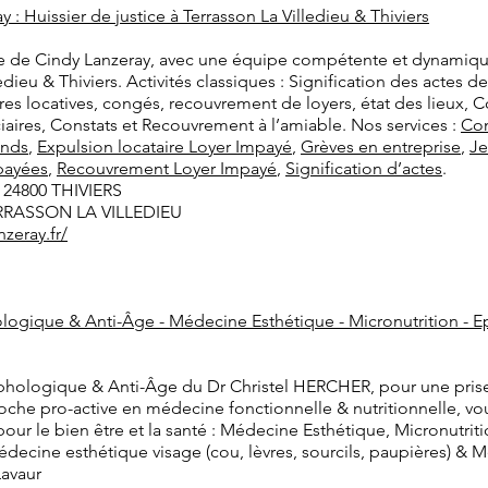
 : Huissier de justice à Terrasson La Villedieu & Thiviers
ice de Cindy Lanzeray, avec une équipe compétente et dynamiq
edieu & Thiviers. Activités classiques : Signification des actes 
res locatives, congés, recouvrement de loyers, état des lieux, 
ciaires, Constats et Recouvrement à l’amiable. Nos services :
Con
onds
,
Expulsion locataire Loyer Impayé
,
Grèves en entreprise
,
Je
payées
,
Recouvrement Loyer Impayé
,
Signification d’actes
.
, 24800 THIVIERS
ERRASSON LA VILLEDIEU
zeray.fr/
gique & Anti-Âge - Médecine Esthétique - Micronutrition - Ep
hologique & Anti-Âge du Dr Christel HERCHER, pour une prise
oche pro-active en médecine fonctionnelle & nutritionnelle, v
e pour le bien être et la santé : Médecine Esthétique, Micronut
édecine esthétique visage (cou, lèvres, sourcils, paupières) & 
Lavaur