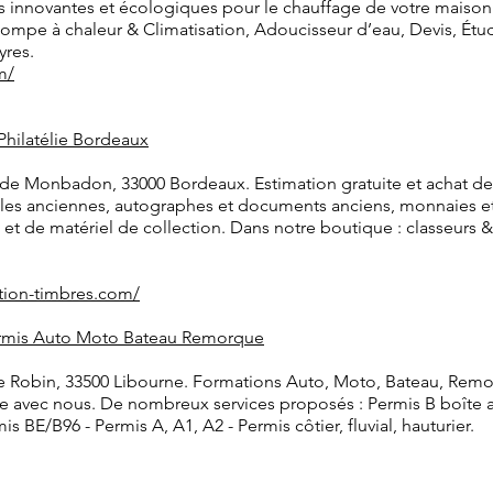
 innovantes et écologiques pour le chauffage de votre maison 
Pompe à chaleur & Climatisation, Adoucisseur d’eau, Devis, Étu
yres.
m/
 Philatélie Bordeaux
ie de Monbadon, 33000 Bordeaux. Estimation gratuite et achat de
tales anciennes, autographes et documents anciens, monnaies et 
 et de matériel de collection. Dans notre boutique : classeurs 
tion-timbres.com/
ermis Auto Moto Bateau Remorque
e Robin, 33500 Libourne. Formations Auto, Moto, Bateau, Remor
urée avec nous. De nombreux services proposés : Permis B boîte
BE/B96 - Permis A, A1, A2 - Permis côtier, fluvial, hauturier.