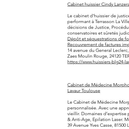
Cabinet huissier Cindy Lanzeray
Le cabinet d'huissier de just
performant à Terrasson La Vill
décisions de Justice, Procédu
conservatoires et sûretés judi
Dépôt et séquestrations de f
Recouvrement de factures im
14 avenue du General Leclerc
Zaes Moulin Rouge, 24120 T
https://www.huissiers-blg24-lan
Cabinet de Médecine Morpholo
Lavaur Toulouse
Le Cabinet de Médecine Morp
personnalisée. Avec une appr
vieillir. Domaines d’expertis
& Anti-Age, Epilation Laser. M
39 Avenue Yves Casse, 81500 