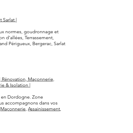
Sarlat |
 aux normes, goudronnage et
on d'allées, Terrassement,
and Périgueux, Bergerac, Sarlat
 | Rénovation, Maçonnerie,
e & Isolation |
es en Dordogne. Zone
 vous accompagnons dans vos
,
Maçonnerie
,
Assainissement
,