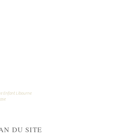
re Enfant Libourne
tase
AN DU SITE