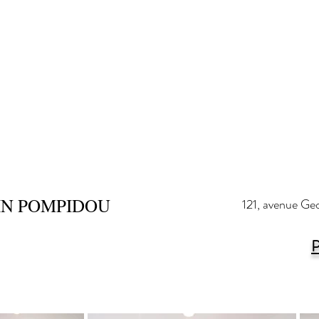
Our Story
Our 
IN POMPIDOU
121, avenue G
P