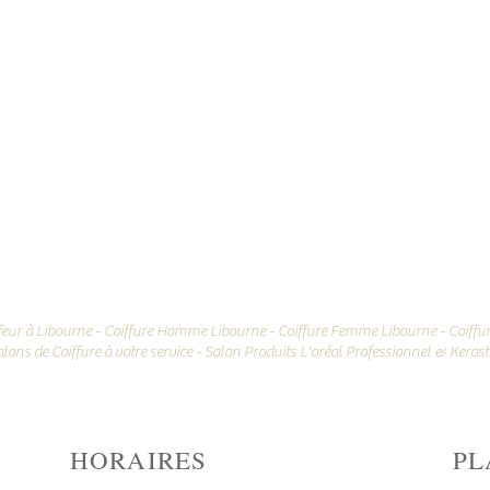
feur à Libourne
-
Coiffure Homme Libourne
-
Coiffure Femme Libourne
-
Coiffu
alons de Coiffure à votre service
-
Salon Produits L'oréal Professionnel & Keras
HORAIRES
PL