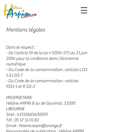
Mentions légales
Dans le respect :
- De l'article 19 de la loi n°
2004-575
du 21 juin
2004 pour la confiance dans l'économie
numérique
- Du Code de la consommation : articles L111-
1 à L111-7
- Du Code de la consommation : articles
R111-1 et R 111-2
PROPRIETAIRE
Hélène ARPIN 8 av de Gourinat, 33500
LIBOURNE
Siret :
41315665400019
Tél :
05 57 51 01 82
Email :
helene.arpin@orange.fr
Responsable de publication : Hélène ARPIN