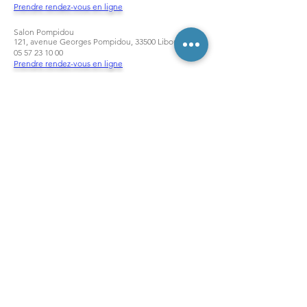
Prendre rendez-vous en ligne
Salon Pompidou
121, avenue Georges Pompidou, 33500 Libourne
05 57 23 10 00
Prendre rendez-vous en ligne
HORAIRES
Mardi 09h30-18h00
Mercredi 09h30-18h00
Jeudi 09h30-18h00
Vendredi 09h00-18h00
Samedi 09h00-16h00
SUIVEZ NOUS
Suivez nous sur les réseaux sociaux
Salon Coiffure La Plante - Libourne
Salon Coiffure Pompidou - Libourne